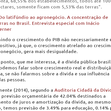
nta, 68,55% dos estabelecimentos, todos até 100
ctares, somente ficam com 5,53% das terras”.
Do latifúndio ao agronegócio. A concentração de
rras no Brasil. Entrevista especial com Inácio
erner
indo o crescimento do PIB não necessariamente 
ositivo, já que, o crescimento atrelado ao cresci
ronegócio, gera mais desigualdade.
ponto, que me interessa, é a dívida pública brasil
odemos falar sobre crescimento real e distribuiç
a, se não falarmos sobre a dívida e sua influência
das pessoas.
mente (2014), segundo a
Auditoria Cidadã da Dívi
 previsão orçamentária de 42.04% destinados a
ento de juros e amortização da dívida, ao mesmo
, temos previsão de 3.49% para educação, 0.14% 