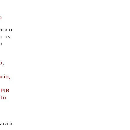
o
ara o
o os
o
o
,
cio,
 PIB
nto
ara a