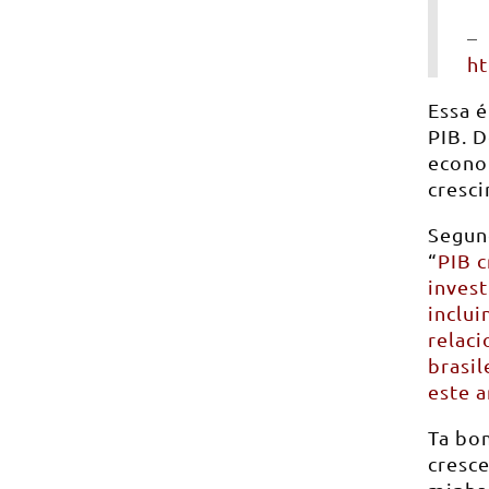
–
ht
Essa é
PIB. D
econo
cresc
Segun
“
PIB 
inves
inclu
relaci
brasil
este a
Ta bo
cresce