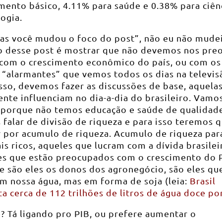
mento básico, 4.11% para saúde e 0.38% para ciên
ogia.
mas você mudou o foco do post”, não eu não mudei
to desse post é mostrar que não devemos nos pre
 com o crescimento econômico do país, ou com os
 “alarmantes” que vemos todos os dias na televis
sso, devemos fazer as discussões de base, aquela
nte influenciam no dia-a-dia do brasileiro. Vamos
 porque não temos educação e saúde de qualidad
falar de divisão de riqueza e para isso teremos 
r por acumulo de riqueza. Acumulo de riqueza par
s ricos, aqueles que lucram com a dívida brasilei
es que estão preocupados com o crescimento do P
e são eles os donos dos agronegócio, são eles qu
m nossa água, mas em forma de soja (leia:
Brasil
a cerca de 112 trilhões de litros de água doce po
? Tá ligando pro PIB, ou prefere aumentar o