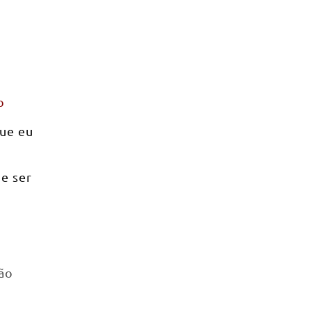
o
que eu
e ser
ão