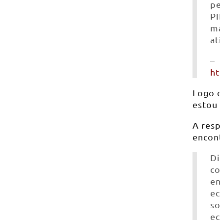
pe
PI
ma
at
–
ht
Logo 
estou
A res
encon
Di
co
en
ec
so
ec