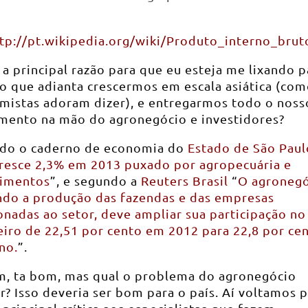
tp://pt.wikipedia.org/wiki/Produto_interno_brut
 a principal razão para que eu esteja me lixando p
o que adianta crescermos em escala asiática (com
mistas adoram dizer), e entregarmos todo o noss
imento na mão do agronegócio e investidores?
do o caderno de economia do
Estado de São Paul
cresce 2,3% em 2013 puxado por agropecuária e
timentos
”, e segundo a
Reuters Brasil
“
O agronegó
indo a produção das fazendas e das empresas
onadas ao setor, deve ampliar sua participação no
eiro de 22,51 por cento em 2012 para 22,8 por ce
no.
”.
m, ta bom, mas qual o problema do agronegócio
r? Isso deveria ser bom para o país. Aí voltamos p