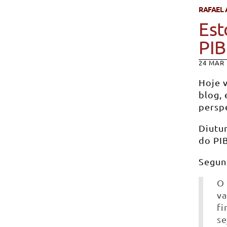
RAFAEL 
Est
PIB
24 MAR 
Hoje v
blog,
perspe
Diutu
do PIB
Segun
O 
va
fi
se