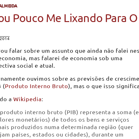
ALMEIDA
ou Pouco Me Lixando Para O
2014
ou falar sobre um assunto que ainda não falei ne
 economia, mas falarei de economia sob uma
ctiva social e atual.
rnamente ouvimos sobre as previsões de crescim
 (
Produto Interno Bruto
), mas o que isso signific
do a
Wikipedia
:
produto interno bruto (PIB) representa a soma (
lores monetários) de todos os bens e serviços
nais produzidos numa determinada região (quer
jam países, estados ou cidades), durante um