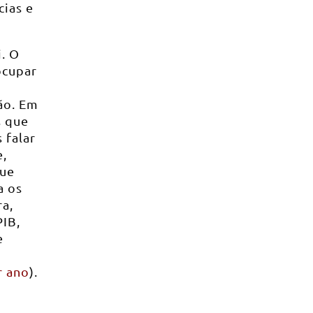
cias e
. O
ocupar
ão. Em
s que
 falar
e,
que
a os
ra,
IB,
e
r ano
).