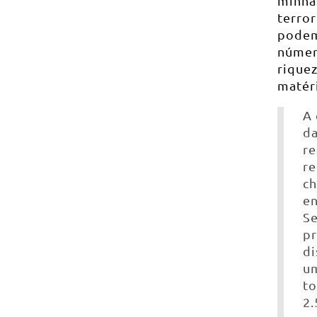
minha 
terro
podemo
número
rique
matér
A 
da
re
re
ch
en
Se
pr
di
um
to
2.