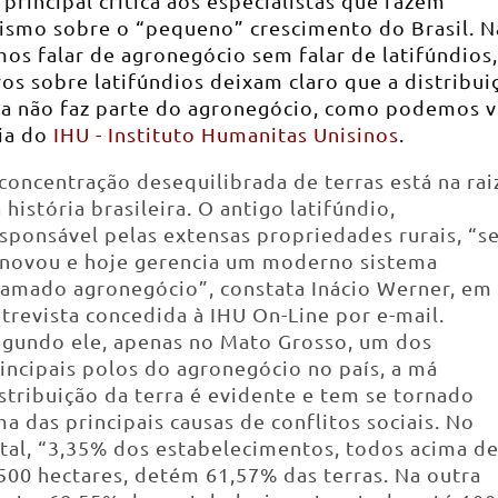
principal crítica aos especialistas que fazem
rismo sobre o “pequeno” crescimento do Brasil. 
s falar de agronegócio sem falar de latifúndios,
s sobre latifúndios deixam claro que a distribui
za não faz parte do agronegócio, como podemos v
ia do
IHU - Instituto Humanitas Unisinos
.
concentração desequilibrada de terras está na rai
 história brasileira. O antigo latifúndio,
sponsável pelas extensas propriedades rurais, “s
novou e hoje gerencia um moderno sistema
amado agronegócio”, constata Inácio Werner, em
trevista concedida à IHU On-Line por e-mail.
gundo ele, apenas no Mato Grosso, um dos
incipais polos do agronegócio no país, a má
stribuição da terra é evidente e tem se tornado
a das principais causas de conflitos sociais. No
tal, “3,35% dos estabelecimentos, todos acima d
500 hectares, detém 61,57% das terras. Na outra