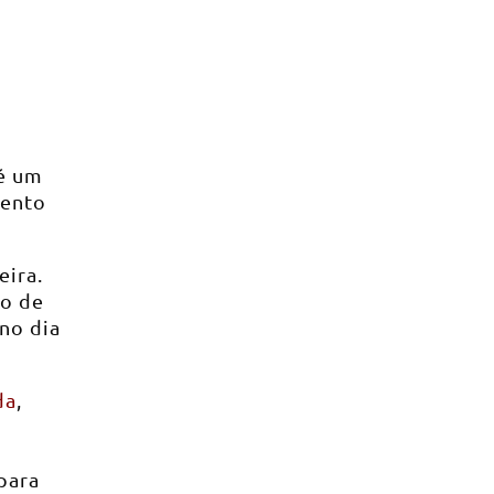
é um
mento
eira.
ão de
 no dia
da
,
para