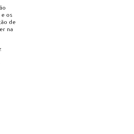
Não
 e os
ção de
er na
z
e
e