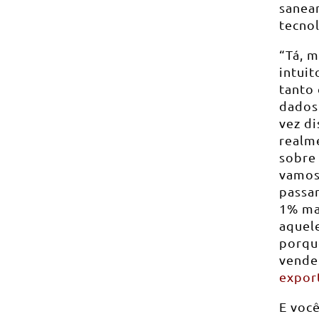
sanea
tecnol
“Tá, 
intui
tanto
dados
vez di
realme
sobre
vamos 
passa
1% mai
aquel
porqu
vende
export
E você