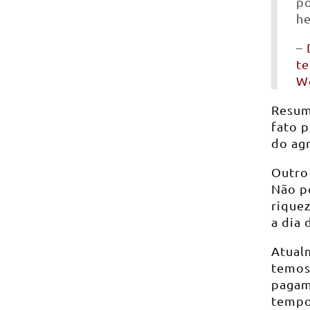
po
he
–
te
W
Resum
fato p
do ag
Outro 
Não p
riquez
a dia 
Atual
temos
pagam
tempo